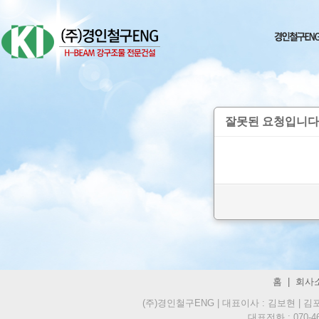
잘못된 요청입니다
홈
|
회사
(주)경인철구ENG | 대표이사 : 김보현 | 김포시
대표전화 : 070-469