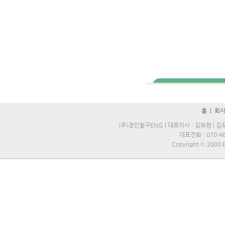
홈
|
회
(주)경인철구ENG | 대표이사 : 김보현 | 김포
대표전화 : 070-469
Copyright ⓒ 2000