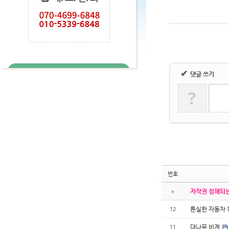
✔
댓글 쓰기
?
번호
»
저작권 침해되는
튼실한 자동차
12
대나무 비계
11