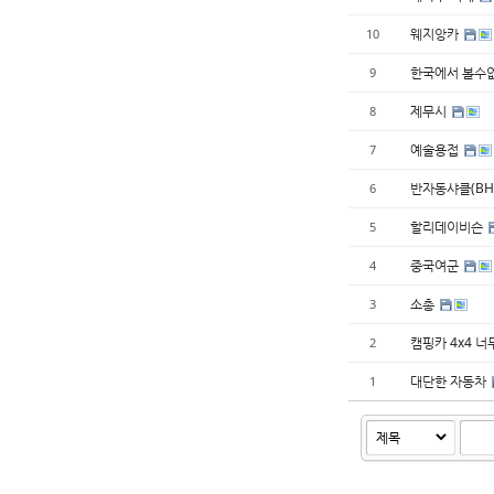
웨지앙카
10
한국에서 볼수
9
제무시
8
예술용접
7
반자동샤클(BH
6
할리데이비슨
5
중국여군
4
소총
3
캠핑카 4x4 너
2
대단한 자동차
1