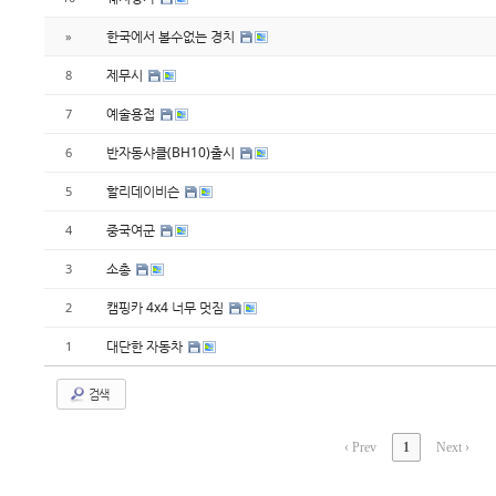
한국에서 볼수없는 경치
»
제무시
8
예술용접
7
반자동샤클(BH10)출시
6
할리데이비슨
5
중국여군
4
소총
3
캠핑카 4x4 너무 멋짐
2
대단한 자동차
1
검색
‹ Prev
1
Next ›