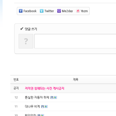
Facebook
Twitter
Me2day
Yozm
✔
댓글 쓰기
?
번호
제목
공지
저작권 침해되는 사진 게시금지
튼실한 자동차 하체
12
대나무 비계
11
웨지앙카
10