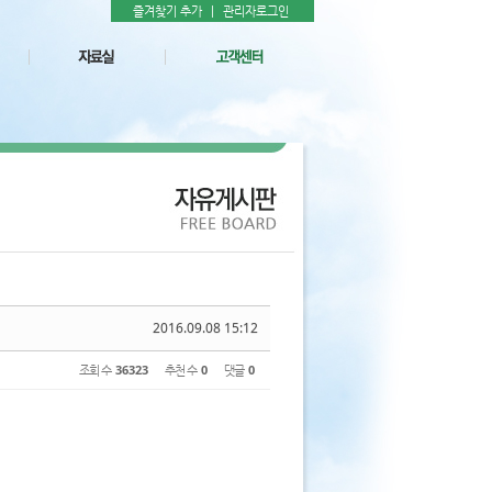
즐겨찾기 추가
|
관리자로그인
2016.09.08 15:12
조회 수
36323
추천 수
0
댓글
0