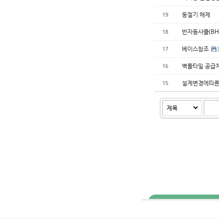
동절기 해제
19
반자동샤클(BH
18
베이스참조
17
벽돌타일 공급
16
설계변경에따른
15