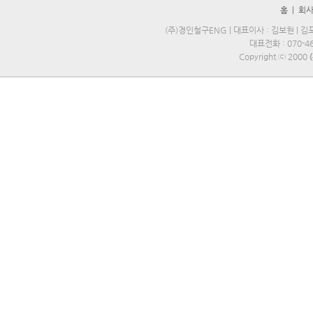
홈
|
회
(주)경인철구ENG | 대표이사 : 김보현 | 김포
대표전화 : 070-469
Copyright ⓒ 2000