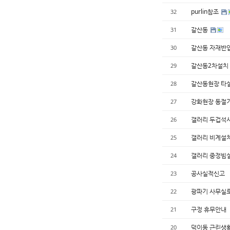
purlin참조
32
갈산동
31
갈산동 자재반
30
갈산동2차설치
29
갈산동현장 타
28
강화현장 동절
27
갤러리 두겁석
26
갤러리 비계설
25
갤러리 중정빔
24
공사실적신고
23
광파기 사무실
22
구정 휴무안내
21
덕이동 근린생
20