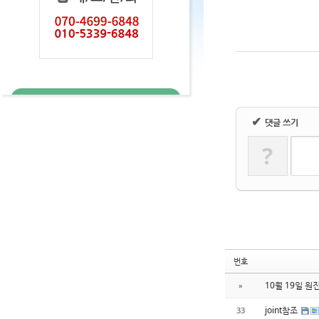
✔
댓글 쓰기
?
번호
10월 19일 
»
joint참조
33