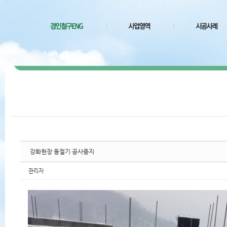
치북5
치북5
치북5
치북5
강화현장 동절기 공사중지
관리자