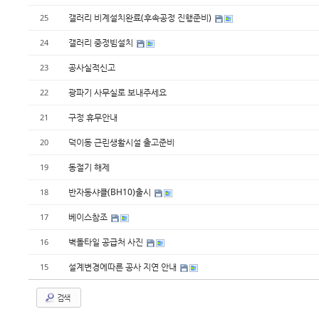
갤러리 비계설치완료(후속공정 진행준비)
25
갤러리 중정빔설치
24
공사실적신고
23
광파기 사무실로 보내주세요
22
구정 휴무안내
21
덕이동 근린생활시설 출고준비
20
동절기 해제
19
반자동샤클(BH10)출시
18
베이스참조
17
벽돌타일 공급처 사진
16
설계변경에따른 공사 지연 안내
15
검색