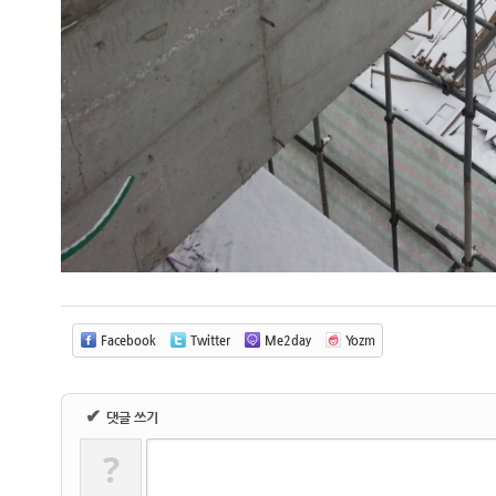
Facebook
Twitter
Me2day
Yozm
✔
댓글 쓰기
?