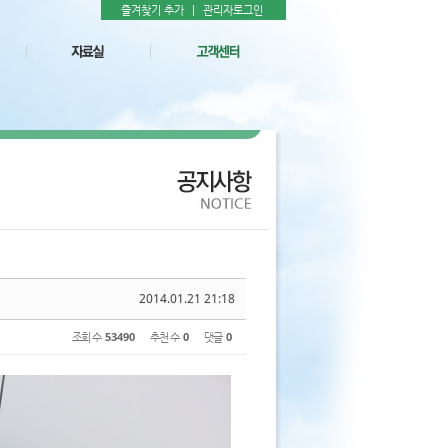
즐겨찾기 추가
|
관리자로그인
2014.01.21 21:18
조회 수
53490
추천 수
0
댓글
0