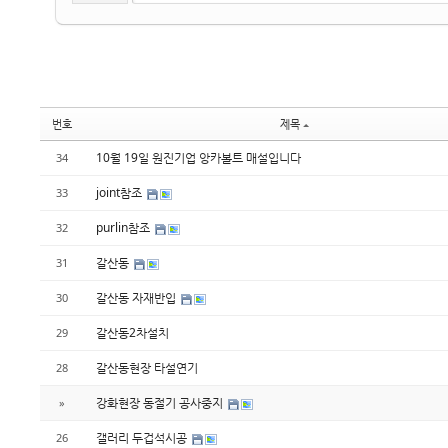
번호
제목
10월 19일 원진기업 앙카볼트 매설입니다
34
joint참조
33
purlin참조
32
갈산동
31
갈산동 자재반입
30
갈산동2차설치
29
갈산동현장 타설연기
28
강화현장 동절기 공사중지
»
갤러리 두겁석시공
26