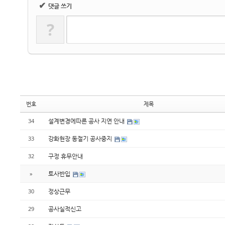
✔
댓글 쓰기
?
번호
제목
설계변경에따른 공사 지연 안내
34
강화현장 동절기 공사중지
33
구정 휴무안내
32
토사반입
»
정상근무
30
공사실적신고
29