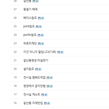
갈산동
28
동절기 해제
27
베이스참조
26
joint참조
25
purlin참조
24
외포리계단
23
이건 아니지 말입니다(기초)
22
갈산동현장 타설연기
21
설치참조
20
전시실 엠베드작업
19
현장에서 금지언행
18
전시실 캐노피
17
갈산동 자재반입
16