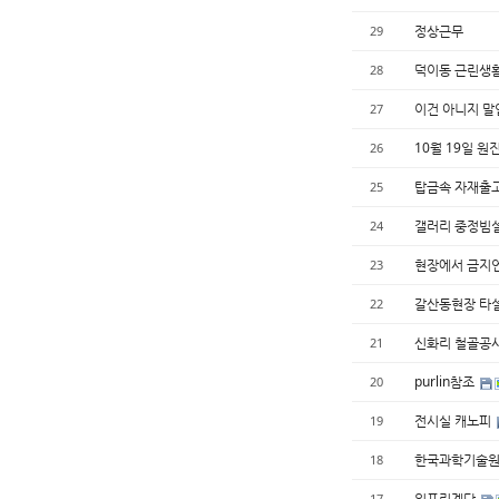
정상근무
29
덕이동 근린생
28
이건 아니지 말
27
10월 19일 
26
탑금속 자재출
25
갤러리 중정빔
24
현장에서 금지
23
갈산동현장 타
22
신화리 철골공
21
purlin참조
20
전시실 캐노피
19
한국과학기술원
18
외포리계단
17