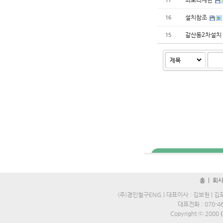
설치참조
16
갈산동2차설치
15
홈
|
회
(주)경인철구ENG | 대표이사 : 김보현 | 김포
대표전화 : 070-469
Copyright ⓒ 2000