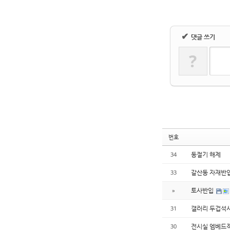
✔
댓글 쓰기
?
번호
동절기 해제
34
갈산동 자재반
33
토사반입
»
갤러리 두겁석
31
전시실 엠베드
30