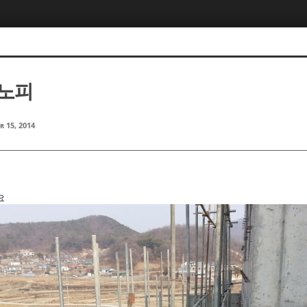
캐노피
r 15, 2014
요