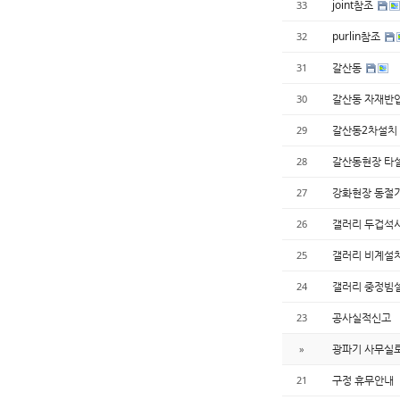
joint참조
33
purlin참조
32
갈산동
31
갈산동 자재반
30
갈산동2차설치
29
갈산동현장 타
28
강화현장 동절
27
갤러리 두겁석
26
갤러리 비계설
25
갤러리 중정빔
24
공사실적신고
23
광파기 사무실
»
구정 휴무안내
21