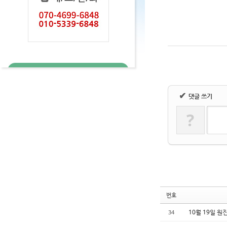
✔
댓글 쓰기
?
번호
10월 19일 
34