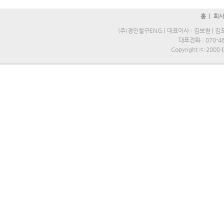
홈
|
회
(주)경인철구ENG | 대표이사 : 김보현 | 김포
대표전화 : 070-469
Copyright ⓒ 2000