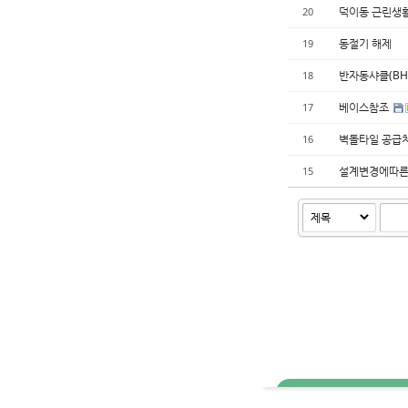
덕이동 근린생
20
동절기 해제
19
반자동샤클(BH
18
베이스참조
17
벽돌타일 공급
16
설계변경에따른
15