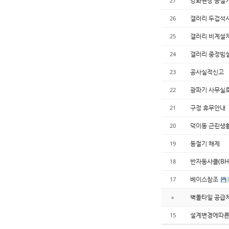
강화현장 동절
27
갤러리 두겁석
26
갤러리 비계설
25
갤러리 중정빔
24
공사실적신고
23
광파기 사무실
22
구정 휴무안내
21
덕이동 근린생
20
동절기 해제
19
반자동샤클(BH
18
베이스참조
17
벽돌타일 공급
»
설계변경에따른
15