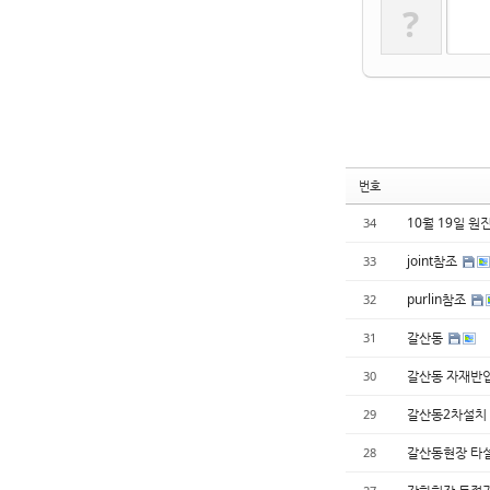
?
번호
10월 19일 
34
joint참조
33
purlin참조
32
갈산동
31
갈산동 자재반
30
갈산동2차설치
29
갈산동현장 타
28