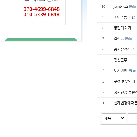
joint참조
10
베이스참조
9
동절기 해제
8
갈산동
7
공사실적신고
6
정상근무
5
토사반입
4
구정 휴무안내
3
강화현장 동절
2
설계변경에따른
1