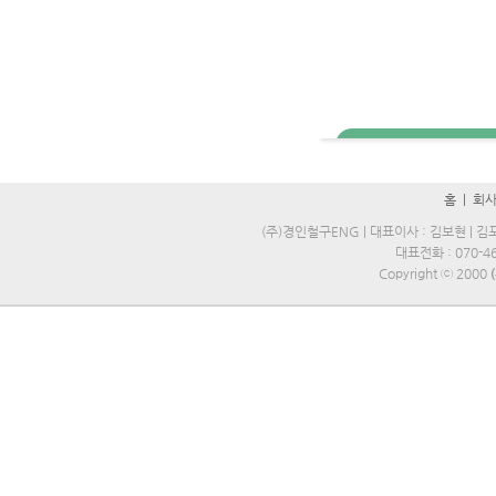
홈
|
회
(주)경인철구ENG | 대표이사 : 김보현 | 김포
대표전화 : 070-469
Copyright ⓒ 2000