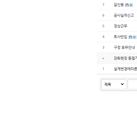
갈산동
7
공사실적신고
6
정상근무
5
토사반입
4
구정 휴무안내
3
강화현장 동절
»
설계변경에따른
1