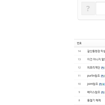
?
번호
갈산동현장 타
14
이건 아니지 말
13
외포리계단
12
purlin참조
11
joint참조
10
베이스참조
9
동절기 해제
8