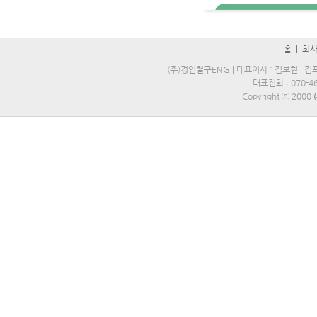
홈
|
회
(주)경인철구ENG | 대표이사 : 김보현 | 김포
대표전화 : 070-469
Copyright ⓒ 2000